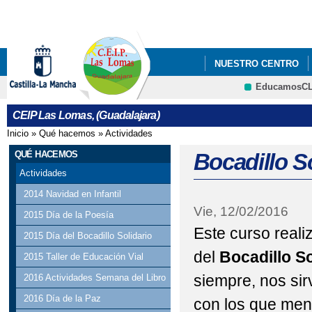
Pa
co
pri
NUESTRO CENTRO
EducamosC
QUÉ HACEMOS
CRFP
CEIP Las Lomas, (Guadalajara)
Inicio
»
Qué hacemos
»
Actividades
Se encuentra usted aquí
QUÉ HACEMOS
Bocadillo S
Actividades
2014 Navidad en Infantil
Vie, 12/02/2016
2015 Día de la Poesía
Este curso reali
2015 Día del Bocadillo Solidario
del
Bocadillo So
2015 Taller de Educación Vial
siempre, nos sir
2016 Actividades Semana del Libro
2016 Día de la Paz
con los que men