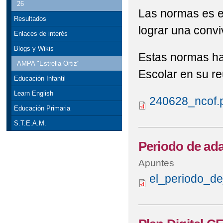
26
Las normas es e
Resultados
lograr una conviv
Enlaces de interés
Blogs y Wikis
Estas normas ha
AMPA "Estrella Ortiz"
Escolar en su re
Educación Infantil
Learn English
240628_ncof.
Educación Primaria
S.T.E.A.M.
Periodo de adap
Apuntes
el_periodo_de