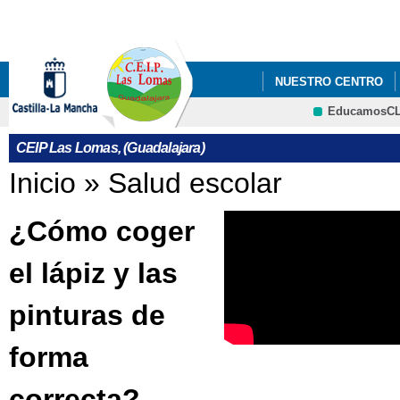
Pa
co
pri
NUESTRO CENTRO
EducamosC
QUÉ HACEMOS
CRFP
CEIP Las Lomas, (Guadalajara)
Se encuentra usted aquí
Inicio
»
Salud escolar
¿Cómo coger
el lápiz y las
pinturas de
forma
correcta?