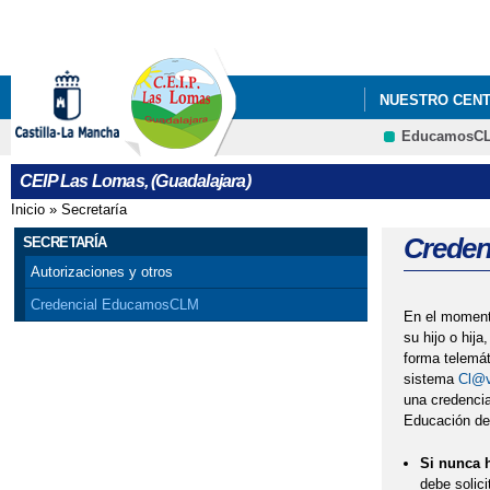
NUESTRO CEN
EducamosC
CEIP Las Lomas, (Guadalajara)
Inicio
»
Secretaría
Se encuentra usted aquí
Crede
SECRETARÍA
Autorizaciones y otros
Credencial EducamosCLM
En el momento
su hijo o hija
forma telemát
sistema
Cl@
una credencia
Educación de 
Si nunca 
debe solici