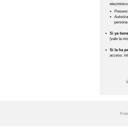
electrónic
Presenc
Autoriza
persona 
Si ya tien
(vale la m
Si la ha p
acceso,
int
Prot