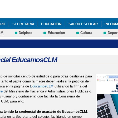
Pasar al
contenido
principal
TRO
SECRETARÍA
EDUCACIÓN
SALUD ESCOLAR
INFÓRM
LM
Delphos
Educación
Cultura
Depor
ncial EducamosCLM
 de solicitar centro de estudios o para otras gestiones para
, tanto el padre como la madre deben realizar la petición de
ica en la página de
EducamosCLM
utilizando la firma del
ve
del Ministerio de Hacienda y Administraciones Públicas o
l (usuario y contraseña) que facilita la Consejería de
CLM; para ello:
ha tenido la credencial de ususario de EducamosCLM
,
tarla en la Secretaría del colegio, facilitando un correo