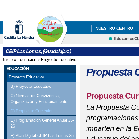
Pa
co
pri
NUESTRO CENTRO
EducamosC
QUÉ HACEMOS
CRFP
CEIP Las Lomas, (Guadalajara)
Inicio
»
Educación
»
Proyecto Educativo
Se encuentra usted aquí
EDUCACIÓN
Propuesta C
Proyecto Educativo
B) Proyecto Educativo
Propuesta Curr
C) Normas de Convivencia,
Organización y Funcionamiento
La Propuesta Cu
D) Propuesta Curricular
programaciones 
E) Programación General Anual 25-
26
imparten en la E
F) Plan Digital CEIP Las Lomas 25-