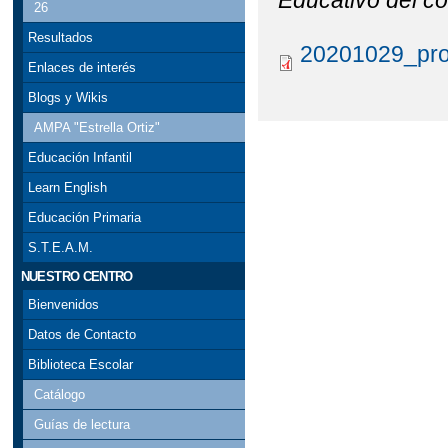
Educativo del co
26
Resultados
20201029_prop
Enlaces de interés
Blogs y Wikis
AMPA "Estrella Ortiz"
Educación Infantil
Learn English
Educación Primaria
S.T.E.A.M.
NUESTRO CENTRO
Bienvenidos
Datos de Contacto
Biblioteca Escolar
Catálogo
Guías de lectura