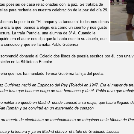
intas poesías de casa relacionadas con la paz. Se trataba de
ellas para recitarla en nuestra celebración de la paz del día 29.
rimos la poesía de “El tanque y la tanqueta” todos nos dimos
a era la que íbamos a elegir, era como un cuento y nos gustó
lectura. La traía Patricia, una alumna de 3º A. Cuando le
uién era el autor nos dijo que la había escrito su abuelo, que
bía conocido y que se llamaba Pablo Gutiérrez.
orprendió donando al Colegio dos libros de poesía escritos por él, con una v
sición en la Biblioteca Escolar.
seña que nos ha mandado Teresa Gutiérrez la hija del poeta.
ez Gutiérrez nació en Espinoso del Rey (Toledo) en 1947. Era el mayor de tre
adre tuvo que hacerse cargo de sus hermanas y de él. Pablo tuvo que trabaja
cio militar se quedó en Madrid, donde conoció a su mujer, que había llegado
San Román y se convirtió en un extremeño de corazón.
 su muerte de electricista de mantenimiento de máquinas en la fábrica de Ren
ca y la lectura y ya en Madrid obtuvo el título de Graduado Escolar.