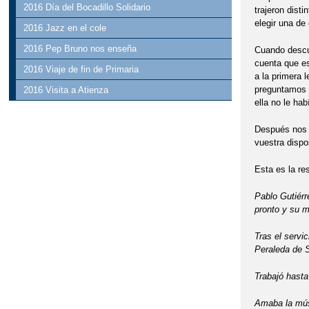
2016 Día del Bocadillo Solidario
trajeron dist
elegir una de 
2016 Jazz en el cole
2016 Pep Bruno nos enseña
Cuando descub
cuenta que es
2016 Viaje de fin de Primaria
a la primera 
preguntamos q
2016 Visita a Atienza
ella no le ha
Después nos s
vuestra dispo
Esta es la re
Pablo Gutiérr
pronto y su m
Tras el servi
Peraleda de 
Trabajó hasta
Amaba la músi