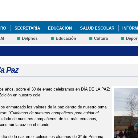
Pasar al
contenido
principal
TRO
SECRETARÍA
EDUCACIÓN
SALUD ESCOLAR
INFÓRM
LM
Delphos
Educación
Cultura
Depor
la Paz
os años, sobre el 30 de enero celebramos en DÍA DE LA PAZ;
Edición en nuestro cole.
os enmarcado los valores de la paz dentro de nuestro tema
urso: "C
uidamos de nuestros compañeros para cuidar el
cuidado de nuestros compañeros, de los más cercanos,
construir la paz en el mundo.
 día de la paz en el colegio los alumnos de 3º de Primaria