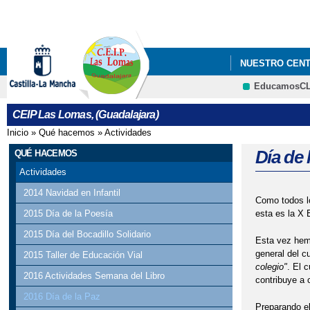
NUESTRO CEN
EducamosC
CEIP Las Lomas, (Guadalajara)
Inicio
»
Qué hacemos
»
Actividades
Se encuentra usted aquí
Día de 
QUÉ HACEMOS
Actividades
2014 Navidad en Infantil
Como todos l
esta es la X 
2015 Día de la Poesía
2015 Día del Bocadillo Solidario
Esta vez hem
general del c
2015 Taller de Educación Vial
colegio"
. El 
2016 Actividades Semana del Libro
contribuye a 
2016 Día de la Paz
Preparando el