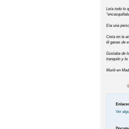
Leía todo lo 
"encasquillab
Era una perso
Creía en la 
él ganas de es
Gustaba de la
tranquilo y la
Murió en Madr
Enlaces
Ver algu
Docume