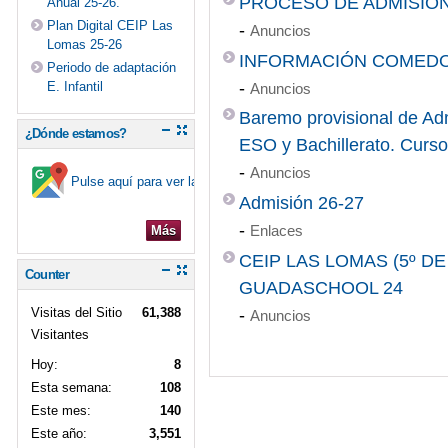
PROCESO DE ADMISIÓN
Anual 25-26.
Plan Digital CEIP Las
-
Anuncios
Lomas 25-26
INFORMACIÓN COMEDOR
Periodo de adaptación
-
E. Infantil
Anuncios
Baremo provisional de Admi
¿Dónde estamos?
ESO y Bachillerato. Curs
-
Anuncios
Pulse aquí para ver la ubicación en el mapa
Admisión 26-27
-
Enlaces
Más
CEIP LAS LOMAS (5º D
Counter
GUADASCHOOL 24
Visitas del Sitio
61,388
-
Anuncios
Visitantes
Hoy:
8
Esta semana:
108
Este mes:
140
Este año:
3,551