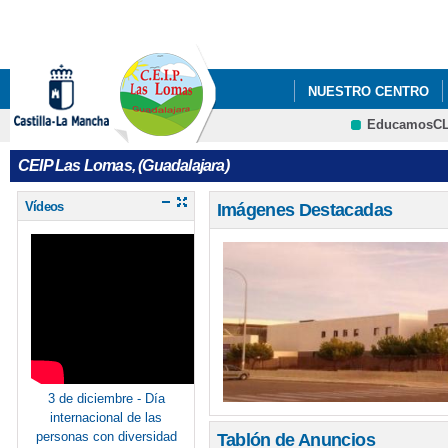
Pa
co
pri
NUESTRO CENTRO
EducamosC
QUÉ HACEMOS
CRFP
CEIP Las Lomas, (Guadalajara)
Vídeos
Imágenes Destacadas
3 de diciembre - Día
internacional de las
personas con diversidad
Tablón de Anuncios