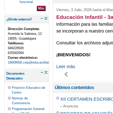
funcional.
Más
Viernes, 3 Julio, 2026
hasta el
Mar
Educación Infantil - 3
¿Dónde estamos?
Información para las famili
Dirección Completa:
se incorporan a nuestro cen
Avenida la Salinera, 12.
19005, Guadalajara
Consultar los archivos adjun
Teléfonos:
949228500
625582004
¡BIENVENIDOS!
Correo electrónico:
19008058.ceip@educastillalamancha.es
Leer más
Documentos
Destacados
Últimos contenidos
Proyecto Educativo de
Centro
Normas de
XII CERTAMEN ESCRIBO 
Convivencia
-
Anuncios
Programación General