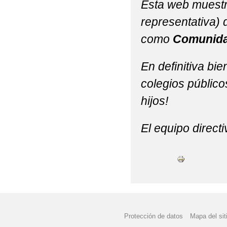
Esta web muest
representativa)
como
Comunida
En definitiva bi
colegios públicos
hijos!
El equipo directi
Protección de datos
Mapa del sit