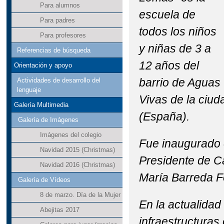
Para alumnos
escuela de
Para padres
todos los niños
Para profesores
y
niñas
de 3 a
Referencias de búsqueda
12 años del
Orientación y apoyo
barrio de Aguas
Actividades de desarrollo del
lenguaje
Vivas de la ciu
Galería Multimedia
(España)
.
Galería de Imágenes
Imágenes del colegio
Fue inaugurado e
Navidad 2015 (Christmas)
Presidente de C
Navidad 2016 (Christmas)
María Barreda F
Galería de Vídeos
8 de marzo. Día de la Mujer
En la actualidad
Abejitas 2017
infraestructuras