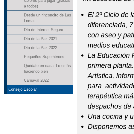
Colores para jugar (gracias
a todos)
El 2º Ciclo de 
Desde un rinconcito de Las
Lomas
diferenciada, 
Día de Internet Segura
con aseo y pat
Día de la Paz 2021
medios educati
Día de la Paz 2022
La Educación P
Pequeños Superhéroes
primera planta.
Quédate en casa. Lo estás
haciendo bien
Artística, Info
Carnaval 2022
para actividad
Consejo Escolar
terapéutica má
despachos de a
Una cocina y u
Disponemos as