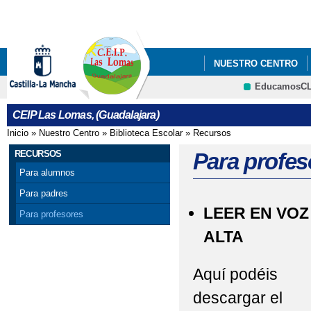
Pa
co
pri
NUESTRO CENTRO
EducamosC
QUÉ HACEMOS
CRFP
CEIP Las Lomas, (Guadalajara)
Inicio
»
Nuestro Centro
»
Biblioteca Escolar
»
Recursos
Se encuentra usted aquí
RECURSOS
Para profes
Para alumnos
Para padres
LEER EN VOZ
Para profesores
ALTA
Aquí podéis
descargar el