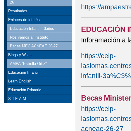
26
https://ampaestr
Resultados
Enlaces de interés
EDUCACIÓN I
Educación Infantil - 3años
Nos vamos al Instituto
Inforamación a la
Becas MEC ACNEAE 26-27
https://ceip-
Blogs y Wikis
AMPA "Estrella Ortiz"
laslomas.centro
Educación Infantil
infantil-3a%C3
Learn English
Educación Primaria
Becas Minister
S.T.E.A.M.
https://ceip-
laslomas.centro
acneae-26-27