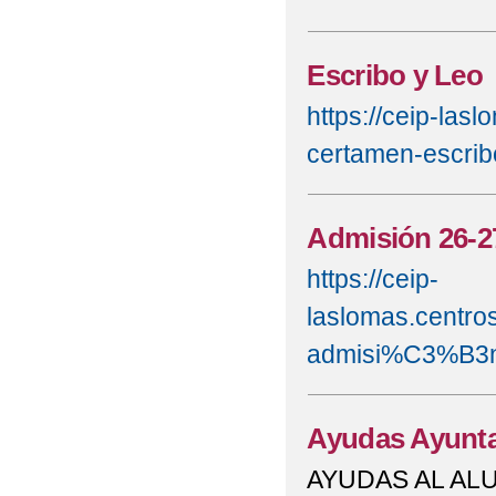
Escribo y Leo
https://ceip-las
certamen-escrib
Admisión 26-2
https://ceip-
laslomas.centro
admisi%C3%B3n
Ayudas Ayunta
AYUDAS AL A