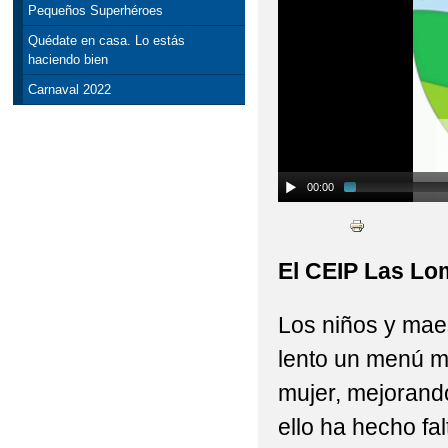
Pequeños Superhéroes
Quédate en casa. Lo estás
haciendo bien
Carnaval 2022
00:00
El CEIP Las Lo
Los niños y mae
lento un menú m
mujer, mejorando
ello ha hecho fal