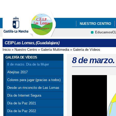
Pa
co
pri
NUESTRO CENTRO
EducamosC
QUÉ HACEMOS
CRFP
CEIP Las Lomas, (Guadalajara)
Inicio
»
Nuestro Centro
»
Galería Multimedia
»
Galería de Vídeos
Se encuentra usted aquí
GALERÍA DE VÍDEOS
8 de marzo.
8 de marzo. Día de la Mujer
Abejitas 2017
Colores para jugar (gracias a todos)
Desde un rinconcito de Las Lomas
Día de Internet Segura
Día de la Paz 2021
Día de la Paz 2022