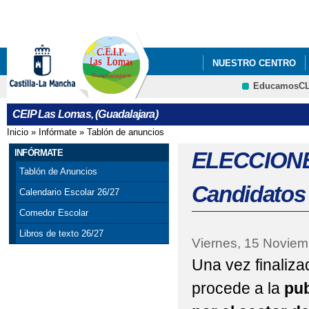
Pa
co
pri
NUESTRO CENTRO
EducamosC
QUÉ HACEMOS
CRFP
CEIP Las Lomas, (Guadalajara)
Inicio
»
Infórmate
»
Tablón de anuncios
Se encuentra usted aquí
INFÓRMATE
ELECCIONE
Tablón de Anuncios
Candidatos 
Calendario Escolar 26/27
Comedor Escolar
Libros de texto 26/27
Viernes, 15 Noviem
Una vez finaliza
procede a la
pub