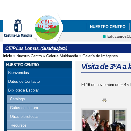
Pa
co
pri
NUESTRO CENTRO
EducamosC
QUÉ HACEMOS
CRFP
CEIP Las Lomas, (Guadalajara)
Inicio
»
Nuestro Centro
»
Galería Multimedia
»
Galería de Imágenes
Se encuentra usted aquí
Visita de 3ºA a
NUESTRO CENTRO
Bienvenidos
Datos de Contacto
El 16 de noviembre de 2015 l
Biblioteca Escolar
Catálogo
Guías de lectura
Otras bibliotecas
Recursos